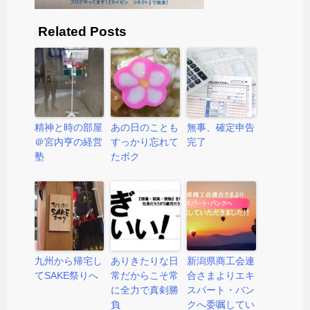
Related Posts
精神と時の部屋
あの日のことも
無事、確定申告
＠宮内亨の経営
すっかり忘れて
完了
塾
たボク
九州から帰宅し
ありきたりな日
新潟県商工会連
てSAKE祭りへ
常だからこそ常
合さまよりエキ
に全力で真剣勝
スパート・バン
負
クへ委嘱してい