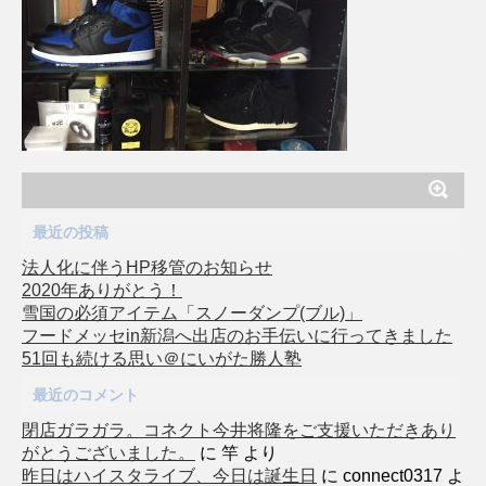
最近の投稿
法人化に伴うHP移管のお知らせ
2020年ありがとう！
雪国の必須アイテム「スノーダンプ(ブル)」
フードメッセin新潟へ出店のお手伝いに行ってきました
51回も続ける思い＠にいがた勝人塾
最近のコメント
閉店ガラガラ。コネクト今井将隆をご支援いただきあり
がとうございました。
に
竿
より
昨日はハイスタライブ、今日は誕生日
に
connect0317
よ