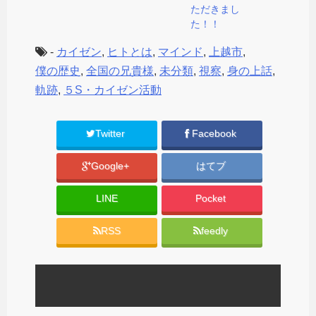
ただきまし
た！！
-
カイゼン
,
ヒトとは
,
マインド
,
上越市
,
僕の歴史
,
全国の兄貴様
,
未分類
,
視察
,
身の上話
,
軌跡
,
５S・カイゼン活動
Twitter
Facebook
Google+
はてブ
LINE
Pocket
RSS
feedly