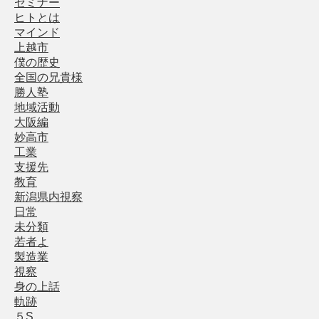
セミナー
ヒトとは
マインド
上越市
僕の歴史
全国の兄貴様
勝人塾
地域活動
大阪編
妙高市
工業
支援先
教育
新潟県内視察
日常
未分類
若者よ
製造業
視察
身の上話
軌跡
５S