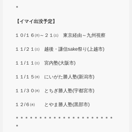
＊
【イマイ出没予定】
１０/１６㈪～２１㈯ 東京経由～九州視察
１１/２１㈯ 越後・謙信sake祭り(上越市)
１１/１１㈯ 宮内塾(大阪市)
１１/１５㈬ にいがた勝人塾(新潟市)
１１/３０㈭ とちぎ勝人塾(宇都宮市)
１２/６㈬ とやま勝人塾(黒部市)
＊＊＊＊＊＊＊＊＊＊＊＊＊＊＊＊＊＊＊＊＊
＊