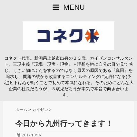
MENU
コネクト代表。新潟県上越市出身の３３歳。カイゼンコンサルタン
ト。三現主義『現場・現実・現物』＋理想を軸に自分の目で見て感
じ、くさい物にふたをするのではなく原因の原因である『真因』を
追求し、問題の核から改善するコンサルティングに定評になる(予
定)ヒトは心が動くことで初めて本気になれる。そのためにどんな大
企業の社長だろうが、３歳児だろうが本気で本音で向き合いま
す。
ホーム
>
カイゼン
>
今日から九州行ってきます！
2017/10/16