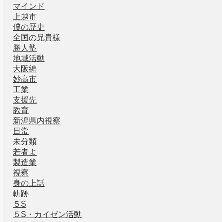
マインド
上越市
僕の歴史
全国の兄貴様
勝人塾
地域活動
大阪編
妙高市
工業
支援先
教育
新潟県内視察
日常
未分類
若者よ
製造業
視察
身の上話
軌跡
５S
５S・カイゼン活動