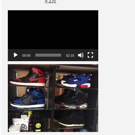
« 2月
動
画
プ
レ
ー
ヤ
ー
00:00
02:10