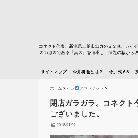
コネクト代表。新潟県上越市出身の３３歳。カイゼ
因の原因である『真因』を追求し、問題の核から改
サイトマップ
今井将隆とは？
今井式６S
ホーム
>
イン
アウトプット
>
閉店ガラガラ。コネクト
ございました。
2018/01/06