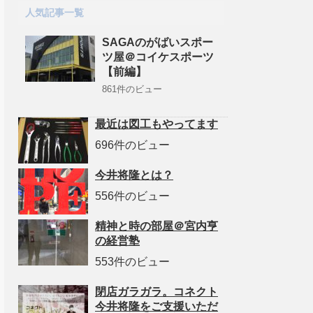
人気記事一覧
SAGAのがばいスポー
ツ屋＠コイケスポーツ
【前編】
861件のビュー
最近は図工もやってます
696件のビュー
今井将隆とは？
556件のビュー
精神と時の部屋＠宮内亨
の経営塾
553件のビュー
閉店ガラガラ。コネクト
今井将隆をご支援いただ