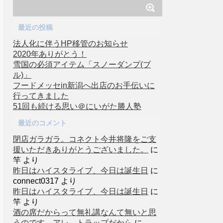
最近の投稿
法人化に伴うHP移管のお知らせ
2020年ありがとう！
雪国の必須アイテム「スノーダンプ(ブ
ル)」
フードメッセin新潟へ出店のお手伝いに
行ってきました
51回も続ける思い＠にいがた勝人塾
最近のコメント
閉店ガラガラ。コネクト今井将隆をご支
援いただきありがとうございました。
に
竿
より
昨日はハイスタライブ、今日は誕生日
に
connect0317
より
昨日はハイスタライブ、今日は誕生日
に
竿
より
酒の席だからって無礼講なんて無いと思
うのです。アレ、トラップだから
に