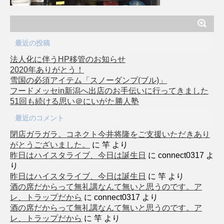
最近の投稿
法人化に伴うHP移管のお知らせ
2020年ありがとう！
雪国の必須アイテム「スノーダンプ(ブル)」
フードメッセin新潟へ出店のお手伝いに行ってきました
51回も続ける思い＠にいがた勝人塾
最近のコメント
閉店ガラガラ。コネクト今井将隆をご支援いただきあり
がとうございました。
に
竿
より
昨日はハイスタライブ、今日は誕生日
に
connect0317
よ
り
昨日はハイスタライブ、今日は誕生日
に
竿
より
酒の席だからって無礼講なんて無いと思うのです。ア
レ、トラップだから
に
connect0317
より
酒の席だからって無礼講なんて無いと思うのです。ア
レ、トラップだから
に
竿
より