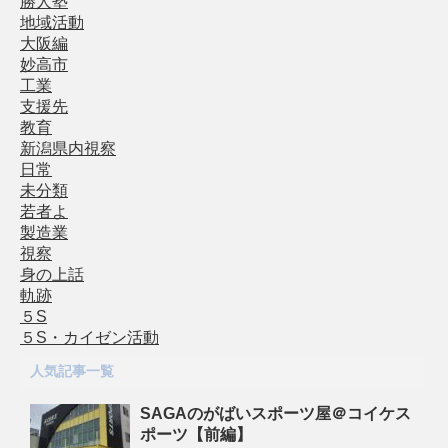
勝人塾
地域活動
大阪編
妙高市
工業
支援先
教育
新潟県内視察
日常
未分類
若者よ
製造業
視察
身の上話
軌跡
５S
５S・カイゼン活動
人気記事一覧
SAGAのがばいスポーツ屋＠コイケス
ポーツ【前編】