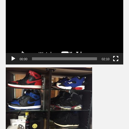
動
画
プ
レ
ー
ヤ
ー
00:00
02:10