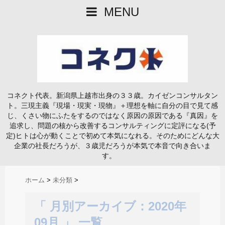
MENU
コネクト代表。新潟県上越市出身の３３歳。カイゼンコンサルタン
ト。三現主義『現場・現実・現物』＋理想を軸に自分の目で見て感
じ、くさい物にふたをするのではなく原因の原因である『真因』を
追求し、問題の核から改善するコンサルティングに定評になる(予
定)ヒトは心が動くことで初めて本気になれる。そのためにどんな大
企業の社長だろうが、３歳児だろうが本気で本音で向き合いま
す。
ホーム
>
未分類
>
「 月別アーカイブ：2020年
09月 」 一覧