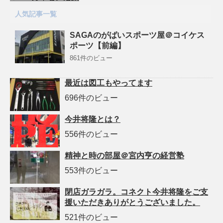
人気記事一覧
SAGAのがばいスポーツ屋＠コイケス
ポーツ【前編】
861件のビュー
最近は図工もやってます
696件のビュー
今井将隆とは？
556件のビュー
精神と時の部屋＠宮内亨の経営塾
553件のビュー
閉店ガラガラ。コネクト今井将隆をご支
援いただきありがとうございました。
521件のビュー