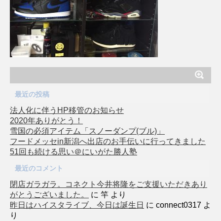
最近の投稿
法人化に伴うHP移管のお知らせ
2020年ありがとう！
雪国の必須アイテム「スノーダンプ(ブル)」
フードメッセin新潟へ出店のお手伝いに行ってきました
51回も続ける思い＠にいがた勝人塾
最近のコメント
閉店ガラガラ。コネクト今井将隆をご支援いただきあり
がとうございました。
に
竿
より
昨日はハイスタライブ、今日は誕生日
に
connect0317
よ
り