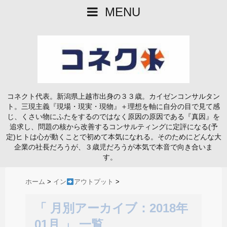
MENU
コネクト代表。新潟県上越市出身の３３歳。カイゼンコンサルタン
ト。三現主義『現場・現実・現物』＋理想を軸に自分の目で見て感
じ、くさい物にふたをするのではなく原因の原因である『真因』を
追求し、問題の核から改善するコンサルティングに定評になる(予
定)ヒトは心が動くことで初めて本気になれる。そのためにどんな大
企業の社長だろうが、３歳児だろうが本気で本音で向き合いま
す。
ホーム
>
イン
アウトプット
>
「 月別アーカイブ：2018年
01月 」 一覧