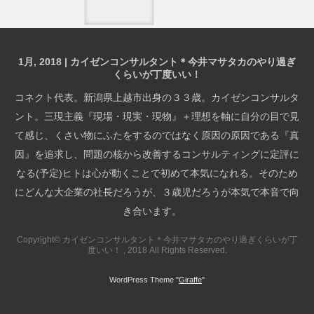
1月, 2018 | カイゼンコンサルタント＊今井マサタカのやり過ぎ
くらいが丁度いい！
コネクト代表。新潟県上越市出身の３３歳。カイゼンコンサルタ
ント。三現主義『現場・現実・現物』＋理想を軸に自分の目で見
て感じ、くさい物にふたをするのではなく原因の原因である『真
因』を追求し、問題の核から改善するコンサルティングに定評に
なる(予定)ヒトは心が動くことで初めて本気になれる。そのため
にどんな大企業の社長だろうが、３歳児だろうが本気で本音で向
き合います。
Copyright© カイゼンコンサルタント＊今井マサタカのやり過ぎくらいが丁
度いい！ , 2018 All Rights Reserved.
WordPress Theme "
Giraffe
"