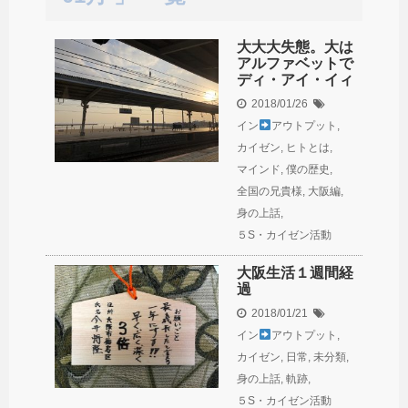
大大大失態。大は
アルファベットで
ディ・アイ・イィ
2018/01/26
イン
アウトプット
,
カイゼン
,
ヒトとは
,
マインド
,
僕の歴史
,
全国の兄貴様
,
大阪編
,
身の上話
,
５S・カイゼン活動
大阪生活１週間経
過
2018/01/21
イン
アウトプット
,
カイゼン
,
日常
,
未分類
,
身の上話
,
軌跡
,
５S・カイゼン活動