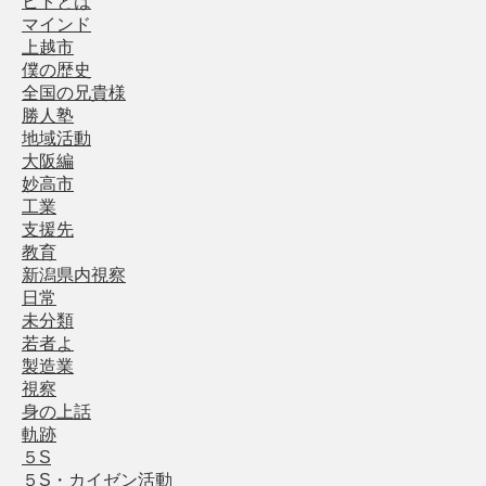
ヒトとは
マインド
上越市
僕の歴史
全国の兄貴様
勝人塾
地域活動
大阪編
妙高市
工業
支援先
教育
新潟県内視察
日常
未分類
若者よ
製造業
視察
身の上話
軌跡
５S
５S・カイゼン活動