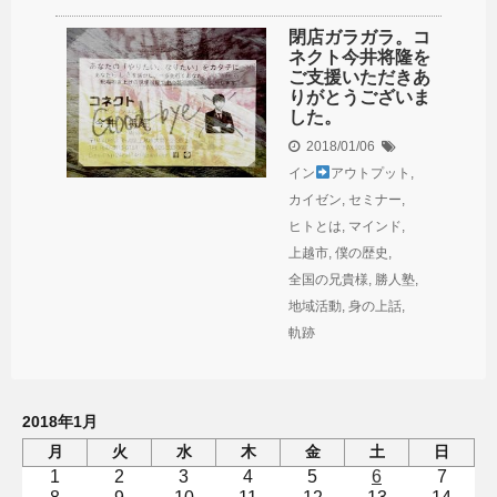
閉店ガラガラ。コ
ネクト今井将隆を
ご支援いただきあ
りがとうございま
した。
2018/01/06
イン
アウトプット
,
カイゼン
,
セミナー
,
ヒトとは
,
マインド
,
上越市
,
僕の歴史
,
全国の兄貴様
,
勝人塾
,
地域活動
,
身の上話
,
軌跡
2018年1月
月
火
水
木
金
土
日
1
2
3
4
5
6
7