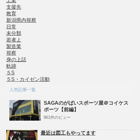
工業
支援先
教育
新潟県内視察
日常
未分類
若者よ
製造業
視察
身の上話
軌跡
５S
５S・カイゼン活動
人気記事一覧
SAGAのがばいスポーツ屋＠コイケス
ポーツ【前編】
861件のビュー
最近は図工もやってます