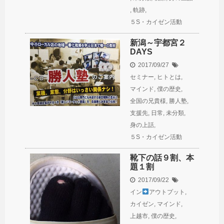
,
軌跡
,
５S・カイゼン活動
新潟～宇都宮２
DAYS
2017/09/27
セミナー
,
ヒトとは
,
マインド
,
僕の歴史
,
全国の兄貴様
,
勝人塾
,
支援先
,
日常
,
未分類
,
身の上話
,
５S・カイゼン活動
靴下の話９割、本
題１割
2017/09/22
イン
アウトプット
,
カイゼン
,
マインド
,
上越市
,
僕の歴史
,