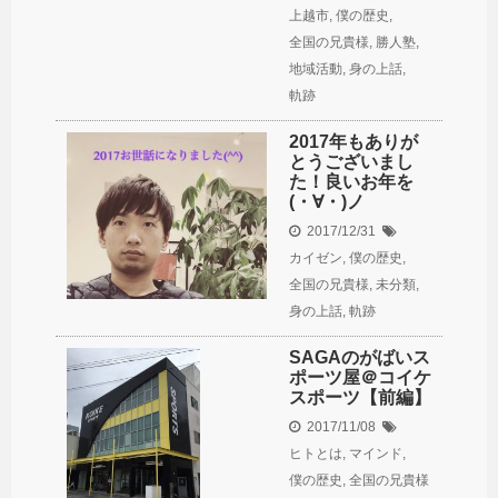
上越市
,
僕の歴史
,
全国の兄貴様
,
勝人塾
,
地域活動
,
身の上話
,
軌跡
2017年もありが
とうございまし
た！良いお年を
(・∀・)ノ
2017/12/31
カイゼン
,
僕の歴史
,
全国の兄貴様
,
未分類
,
身の上話
,
軌跡
SAGAのがばいス
ポーツ屋＠コイケ
スポーツ【前編】
2017/11/08
ヒトとは
,
マインド
,
僕の歴史
,
全国の兄貴様