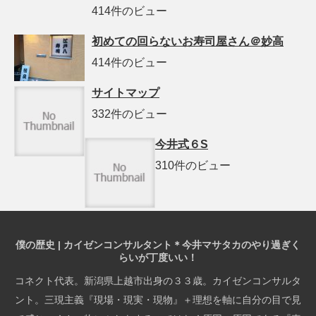
414件のビュー
初めての回らないお寿司屋さん＠妙高
414件のビュー
サイトマップ
332件のビュー
今井式６S
310件のビュー
僕の歴史 | カイゼンコンサルタント＊今井マサタカのやり過ぎく
らいが丁度いい！
コネクト代表。新潟県上越市出身の３３歳。カイゼンコンサルタ
ント。三現主義『現場・現実・現物』＋理想を軸に自分の目で見