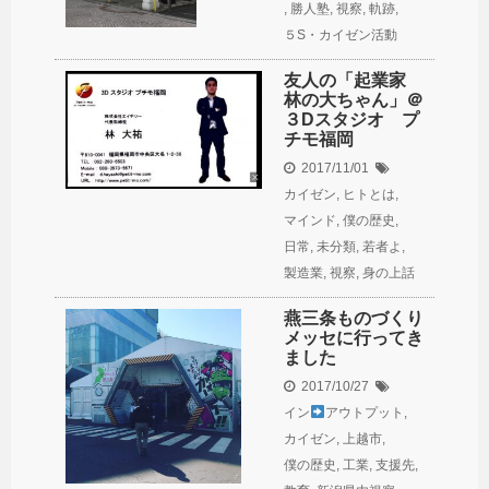
,
勝人塾
,
視察
,
軌跡
,
５S・カイゼン活動
友人の「起業家
林の大ちゃん」＠
３Dスタジオ プ
チモ福岡
2017/11/01
カイゼン
,
ヒトとは
,
マインド
,
僕の歴史
,
日常
,
未分類
,
若者よ
,
製造業
,
視察
,
身の上話
燕三条ものづくり
メッセに行ってき
ました
2017/10/27
イン
アウトプット
,
カイゼン
,
上越市
,
僕の歴史
,
工業
,
支援先
,