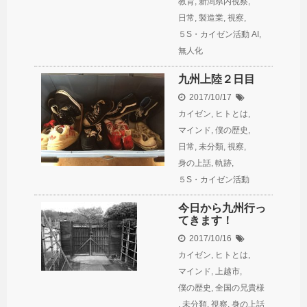
教育
,
新潟県内視察
,
日常
,
製造業
,
視察
,
５S・カイゼン活動
AI
,
無人化
九州上陸２日目
2017/10/17
カイゼン
,
ヒトとは
,
マインド
,
僕の歴史
,
日常
,
未分類
,
視察
,
身の上話
,
軌跡
,
５S・カイゼン活動
今日から九州行っ
てきます！
2017/10/16
カイゼン
,
ヒトとは
,
マインド
,
上越市
,
僕の歴史
,
全国の兄貴様
,
未分類
,
視察
,
身の上話