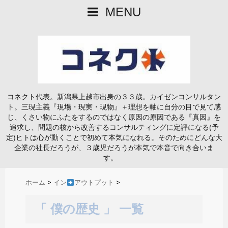
MENU
コネクト代表。新潟県上越市出身の３３歳。カイゼンコンサルタン
ト。三現主義『現場・現実・現物』＋理想を軸に自分の目で見て感
じ、くさい物にふたをするのではなく原因の原因である『真因』を
追求し、問題の核から改善するコンサルティングに定評になる(予
定)ヒトは心が動くことで初めて本気になれる。そのためにどんな大
企業の社長だろうが、３歳児だろうが本気で本音で向き合いま
す。
ホーム
>
イン
アウトプット
>
「 僕の歴史 」 一覧