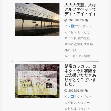
大大大失態。大は
アルファベットで
ディ・アイ・イィ
2018/01/26
イン
アウトプット
,
カイゼン
,
ヒトとは
,
マインド
,
僕の歴史
,
全国の兄貴様
,
大阪編
,
身の上話
,
５S・カイゼン活動
閉店ガラガラ。コ
ネクト今井将隆を
ご支援いただきあ
りがとうございま
した。
2018/01/06
イン
アウトプット
,
カイゼン
,
セミナー
,
ヒトとは
,
マインド
,