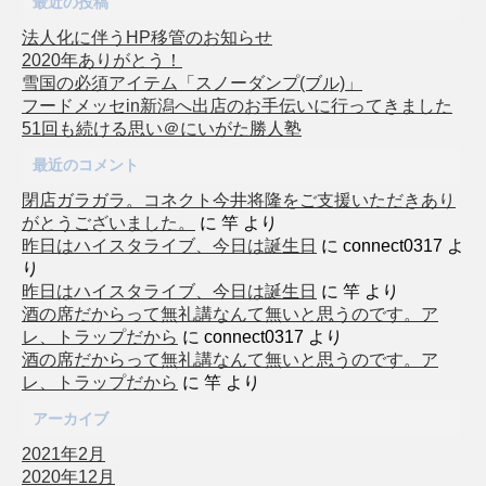
最近の投稿
法人化に伴うHP移管のお知らせ
2020年ありがとう！
雪国の必須アイテム「スノーダンプ(ブル)」
フードメッセin新潟へ出店のお手伝いに行ってきました
51回も続ける思い＠にいがた勝人塾
最近のコメント
閉店ガラガラ。コネクト今井将隆をご支援いただきあり
がとうございました。
に
竿
より
昨日はハイスタライブ、今日は誕生日
に
connect0317
よ
り
昨日はハイスタライブ、今日は誕生日
に
竿
より
酒の席だからって無礼講なんて無いと思うのです。ア
レ、トラップだから
に
connect0317
より
酒の席だからって無礼講なんて無いと思うのです。ア
レ、トラップだから
に
竿
より
アーカイブ
2021年2月
2020年12月