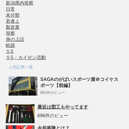
新潟県内視察
日常
未分類
若者よ
製造業
視察
身の上話
軌跡
５S
５S・カイゼン活動
人気記事一覧
SAGAのがばいスポーツ屋＠コイケス
ポーツ【前編】
861件のビュー
最近は図工もやってます
696件のビュー
今井将隆とは？