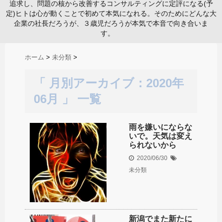
追求し、問題の核から改善するコンサルティングに定評になる(予
定)ヒトは心が動くことで初めて本気になれる。そのためにどんな大
企業の社長だろうが、３歳児だろうが本気で本音で向き合いま
す。
ホーム
>
未分類
>
「 月別アーカイブ：2020年
06月 」 一覧
雨を嫌いにならな
いで。天気は変え
られないから
2020/06/30
未分類
新潟でまた新たに