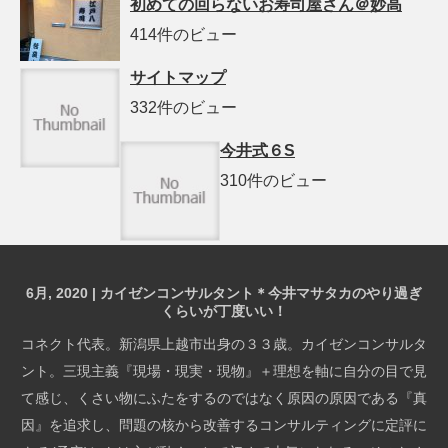
初めての回らないお寿司屋さん＠妙高
414件のビュー
サイトマップ
332件のビュー
今井式６S
310件のビュー
6月, 2020 | カイゼンコンサルタント＊今井マサタカのやり過ぎ
くらいが丁度いい！
コネクト代表。新潟県上越市出身の３３歳。カイゼンコンサルタ
ント。三現主義『現場・現実・現物』＋理想を軸に自分の目で見
て感じ、くさい物にふたをするのではなく原因の原因である『真
因』を追求し、問題の核から改善するコンサルティングに定評に