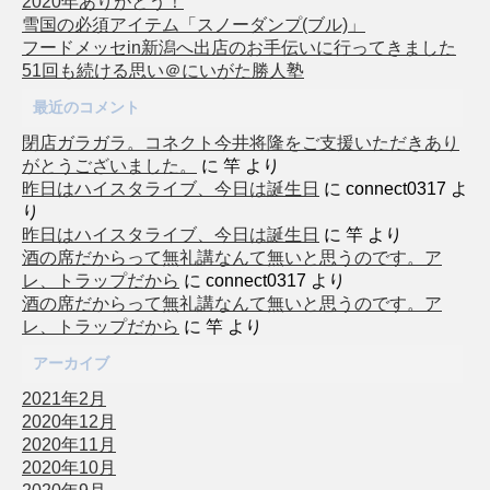
2020年ありがとう！
雪国の必須アイテム「スノーダンプ(ブル)」
フードメッセin新潟へ出店のお手伝いに行ってきました
51回も続ける思い＠にいがた勝人塾
最近のコメント
閉店ガラガラ。コネクト今井将隆をご支援いただきあり
がとうございました。
に
竿
より
昨日はハイスタライブ、今日は誕生日
に
connect0317
よ
り
昨日はハイスタライブ、今日は誕生日
に
竿
より
酒の席だからって無礼講なんて無いと思うのです。ア
レ、トラップだから
に
connect0317
より
酒の席だからって無礼講なんて無いと思うのです。ア
レ、トラップだから
に
竿
より
アーカイブ
2021年2月
2020年12月
2020年11月
2020年10月