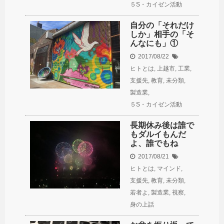
５S・カイゼン活動
自分の「それだけ
しか」相手の「そ
んなにも」①
2017/08/22
ヒトとは
,
上越市
,
工業
,
支援先
,
教育
,
未分類
,
製造業
,
５S・カイゼン活動
長期休み後は誰で
もダルイもんだ
よ、誰でもね
2017/08/21
ヒトとは
,
マインド
,
支援先
,
教育
,
未分類
,
若者よ
,
製造業
,
視察
,
身の上話