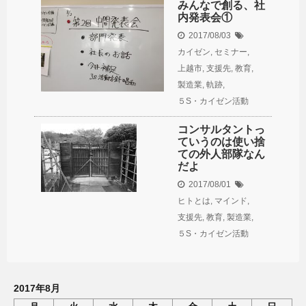
みんなで創る、社
内発表会①
2017/08/03
カイゼン
,
セミナー
,
上越市
,
支援先
,
教育
,
製造業
,
軌跡
,
５S・カイゼン活動
コンサルタントっ
ていうのは使い捨
ての外人部隊なん
だよ
2017/08/01
ヒトとは
,
マインド
,
支援先
,
教育
,
製造業
,
５S・カイゼン活動
2017年8月