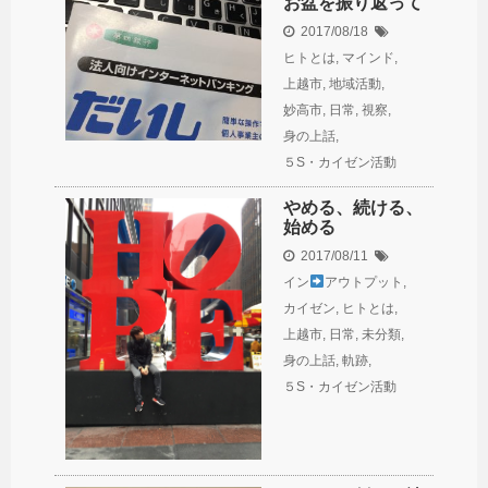
お盆を振り返って
2017/08/18
ヒトとは
,
マインド
,
上越市
,
地域活動
,
妙高市
,
日常
,
視察
,
身の上話
,
５S・カイゼン活動
やめる、続ける、
始める
2017/08/11
イン
アウトプット
,
カイゼン
,
ヒトとは
,
上越市
,
日常
,
未分類
,
身の上話
,
軌跡
,
５S・カイゼン活動