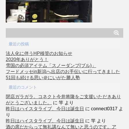
最近の投稿
法人化に伴うHP移管のお知らせ
2020年ありがとう！
雪国の必須アイテム「スノーダンプ(ブル)」
フードメッセin新潟へ出店のお手伝いに行ってきました
51回も続ける思い＠にいがた勝人塾
最近のコメント
閉店ガラガラ。コネクト今井将隆をご支援いただきあり
がとうございました。
に
竿
より
昨日はハイスタライブ、今日は誕生日
に
connect0317
よ
り
昨日はハイスタライブ、今日は誕生日
に
竿
より
酒の席だからって無礼講なんて無いと思うのです。ア