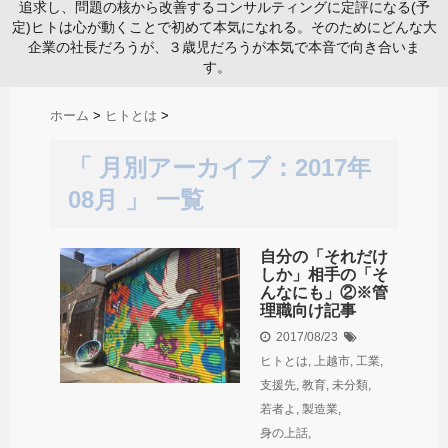
追求し、問題の核から改善するコンサルティングに定評になる(予
定)ヒトは心が動くことで初めて本気になれる。そのためにどんな大
企業の社長だろうが、３歳児だろうが本気で本音で向き合いま
す。
ホーム
>
ヒトとは
>
「 月別アーカイブ：2017年
08月 」 一覧
自分の「それだけ
しか」相手の「そ
んなにも」②※管
理職向け記事
2017/08/23
ヒトとは
,
上越市
,
工業
,
支援先
,
教育
,
未分類
,
若者よ
,
製造業
,
身の上話
,