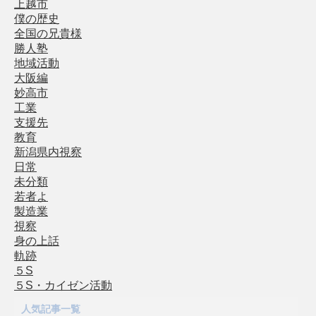
上越市
僕の歴史
全国の兄貴様
勝人塾
地域活動
大阪編
妙高市
工業
支援先
教育
新潟県内視察
日常
未分類
若者よ
製造業
視察
身の上話
軌跡
５S
５S・カイゼン活動
人気記事一覧